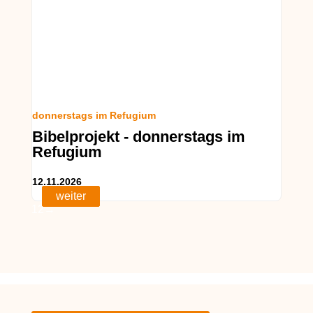
donnerstags im Refugium
Bibelprojekt - donnerstags im
Refugium
12.11.2026
weiter
weiter
weiter
weiter
weiter
weiter
1
2
→